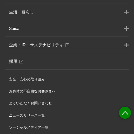
生活・暮らし
Suica
別
企業・IR・サステナビリティ
ウ
ィ
別
採用
ン
ウ
ド
ィ
ウ
安全・安心の取り組み
ン
で
ド
開
お身体の不自由なお客さまへ
ウ
き
で
ま
よくいただくお問い合わせ
開
す
き
ニュースリリース一覧
ま
す
ソーシャルメディア一覧