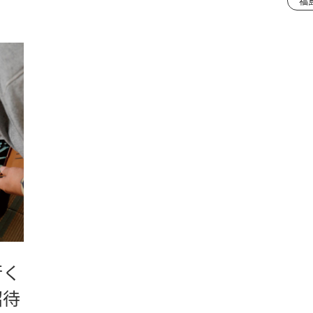
福
行く
招待