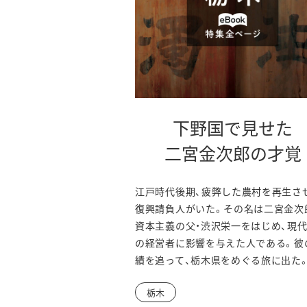
下野国で見せた
二宮金次郎の才覚
江戸時代後期、疲弊した農村を再生さ
復興請負人がいた。その名は二宮金次
資本主義の父・渋沢栄一をはじめ、現
の経営者に影響を与えた人である。彼
績を追って、栃木県をめぐる旅に出た
栃木