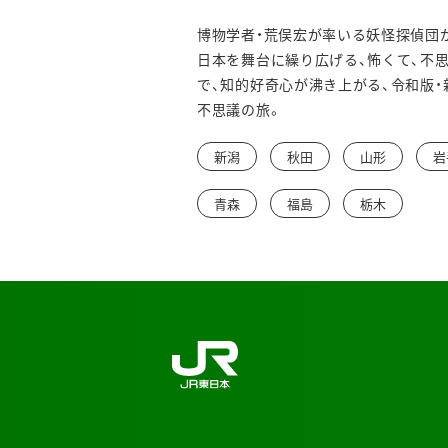
博物学者・荒俣宏が率いる妖怪探偵団
日本を舞台に繰り広げる、怖くて、不
で、知的好奇心が沸き上がる、令和版・
不思議の旅。
新潟
秋田
山形
岩
青森
福島
栃木