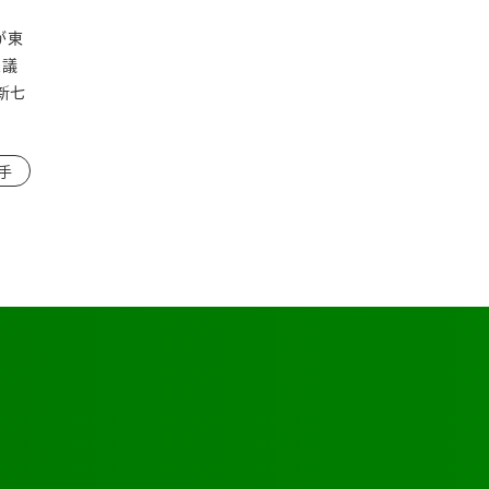
が東
思議
新七
手