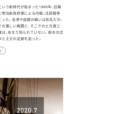
という新時代が始まった1868年、旧幕
と明治新政府軍による内戦、戊辰戦争
こった。会津や函館の戦いは有名だが、
での激しい戦闘と、そこでの土方歳三
躍は、あまり知られていない。栃木の戊
争と土方の足跡を追った。
木