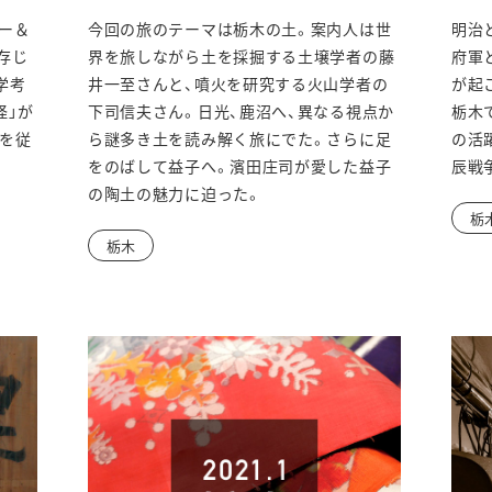
ウ
ー＆
今回の旅のテーマは栃木の土。案内人は世
明治
ィ
存じ
界を旅しながら土を採掘する土壌学者の藤
府軍
ン
学考
井一至さんと、噴火を研究する火山学者の
が起
怪」が
下司信夫さん。日光、鹿沼へ、異なる視点か
栃木
ド
を従
ら謎多き土を読み解く旅にでた。さらに足
の活
ウ
をのばして益子へ。濱田庄司が愛した益子
辰戦
の陶土の魅力に迫った。
で
栃
開
栃木
き
ま
す