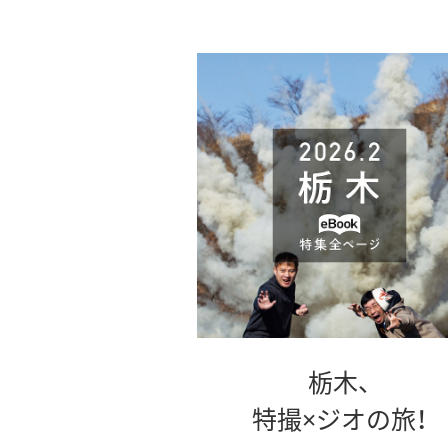
栃木、
特撮×ジオの旅！