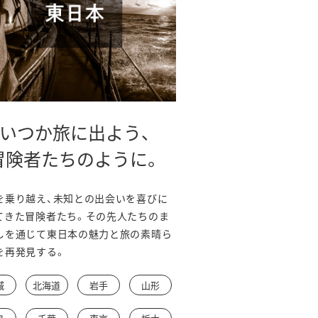
いつか旅に出よう、
冒険者たちのように。
を乗り越え、未知との出会いを喜びに
てきた冒険者たち。その先人たちのま
しを通じて東日本の魅力と旅の素晴ら
を再発見する。
城
北海道
岩手
山形