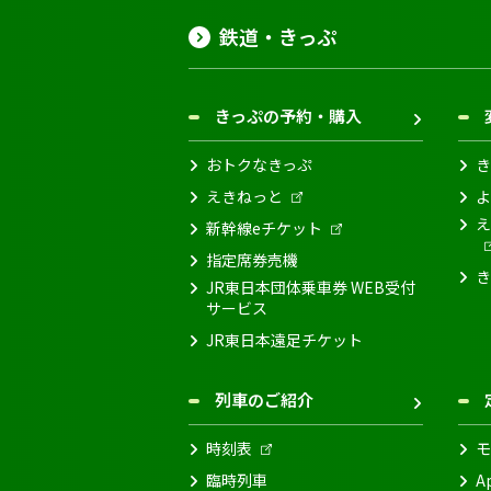
鉄道・きっぷ
きっぷの予約・購入
おトクなきっぷ
き
えきねっと
よ
え
新幹線eチケット
指定席券売機
き
JR東日本団体乗車券 WEB受付
サービス
JR東日本遠足チケット
列車のご紹介
時刻表
モ
臨時列車
A