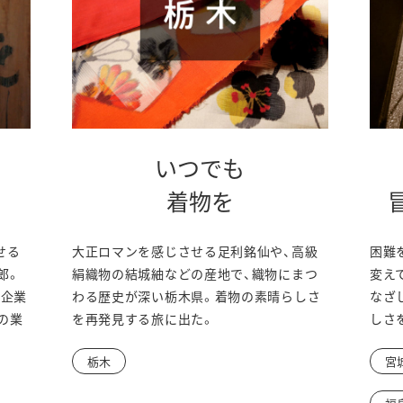
いつでも
着物を
せる
大正ロマンを感じさせる足利銘仙や、高級
困難
郎。
絹織物の結城紬などの産地で、織物にまつ
変え
代企業
わる歴史が深い栃木県。着物の素晴らしさ
なざ
の業
を再発見する旅に出た。
しさ
。
栃木
宮