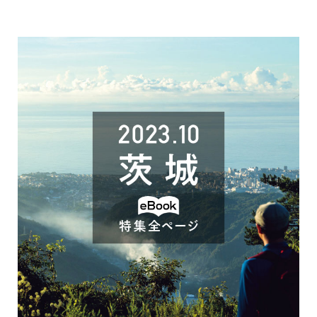
で
開
き
ま
す