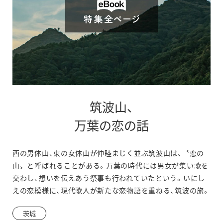
筑波山、
別
万葉の恋の話
ウ
西の男体山、東の女体山が仲睦まじく並ぶ筑波山は、〝恋の
ィ
山〟と呼ばれることがある。万葉の時代には男女が集い歌を
ン
交わし、想いを伝えあう祭事も行われていたという。いにし
えの恋模様に、現代歌人が新たな恋物語を重ねる、筑波の旅。
ド
ウ
茨城