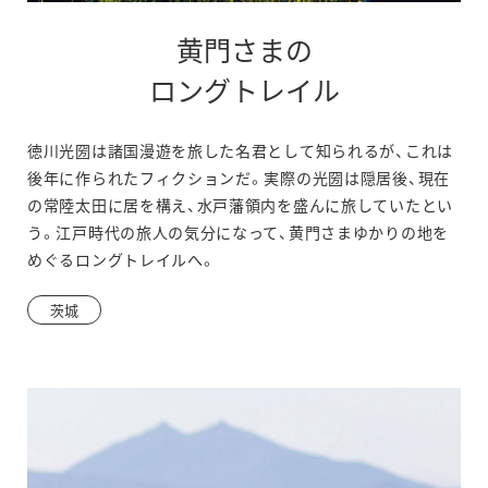
黄門さまの
別
ロングトレイル
ウ
徳川光圀は諸国漫遊を旅した名君として知られるが、これは
ィ
後年に作られたフィクションだ。実際の光圀は隠居後、現在
ン
の常陸太田に居を構え、水戸藩領内を盛んに旅していたとい
う。江戸時代の旅人の気分になって、黄門さまゆかりの地を
ド
めぐるロングトレイルへ。
ウ
茨城
で
開
き
ま