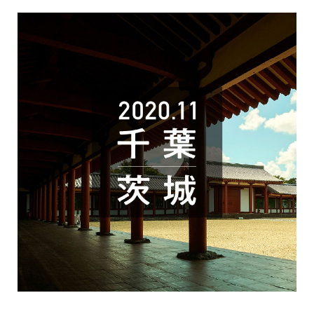
開
き
ま
す