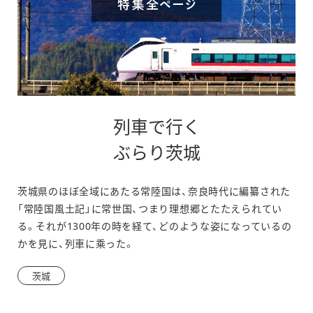
列車で行く
別
ぶらり茨城
ウ
茨城県のほぼ全域にあたる常陸国は、奈良時代に編纂された
ィ
「常陸国風土記」に常世国、つまり理想郷とたたえられてい
ン
る。それが1300年の時を経て、どのような姿になっているの
かを見に、列車に乘った。
ド
ウ
茨城
で