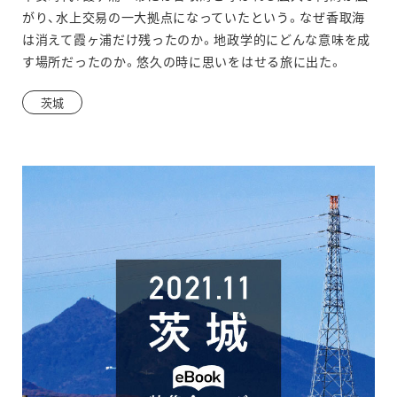
ィ
がり、水上交易の一大拠点になっていたという。なぜ香取海
ン
は消えて霞ヶ浦だけ残ったのか。地政学的にどんな意味を成
す場所だったのか。悠久の時に思いをはせる旅に出た。
ド
ウ
茨城
で
開
き
ま
す