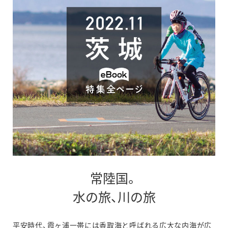
す
常陸国。
別
水の旅、川の旅
ウ
平安時代、霞ヶ浦一帯には香取海と呼ばれる広大な内海が広