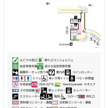
みどりの窓口
駅たびコンシェルジュ
指定席券売機
話せる指定席券売機
精算所・きっぷ売り場
案内所
コインロッカー
トイレ
車いす用トイレ
ベビー休憩室
外貨両替
VIEW ALTTE
NewDays
キオスク
その他店舗
駅レンタカー
エレベーター
エスカレーター
階段
スロープ
改札口
新幹線コンコース・通路
在来線コンコース・通路