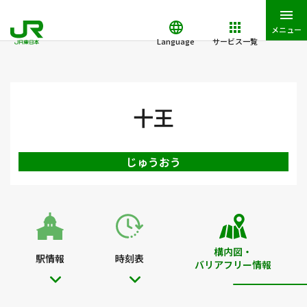
メニュー
Language
サービス一覧
JR東日本トップ
鉄道・きっぷ
駅を検索
駅構内図・バリアフ
十王
じゅうおう
構内図・
駅情報
時刻表
バリアフリー情報