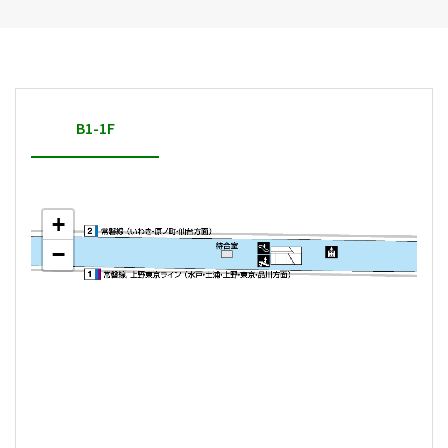
B1-1F
+
−