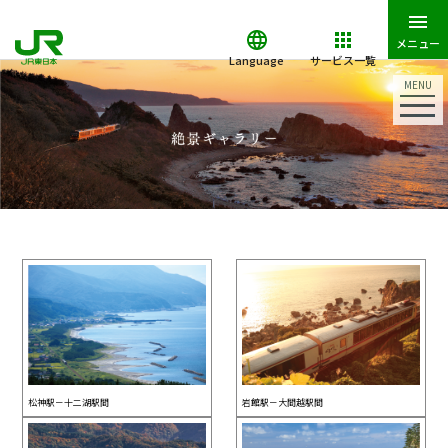
メニュー
Language
サービス一覧
MENU
松神駅－十二湖駅間
岩館駅－大間越駅間