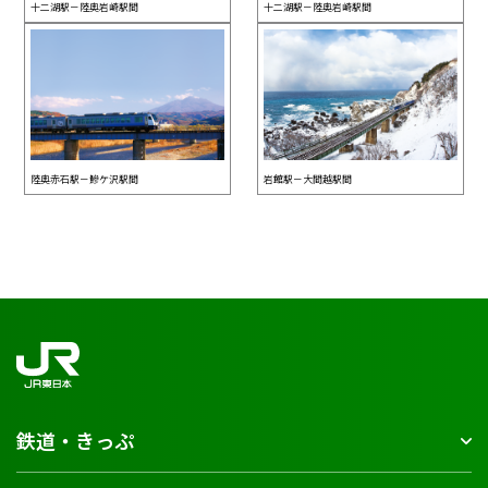
十二湖駅－陸奥岩崎駅間
十二湖駅－陸奥岩崎駅間
陸奥赤石駅－鰺ケ沢駅間
岩館駅－大間越駅間
鉄道・きっぷ