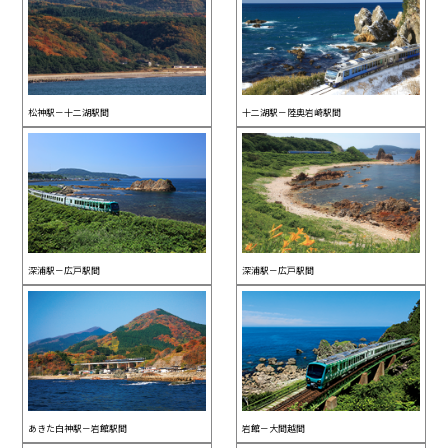
松神駅－十二湖駅間
十二湖駅－陸奥岩崎駅間
深浦駅－広戸駅間
深浦駅－広戸駅間
あきた白神駅－岩館駅間
岩館－大間越間