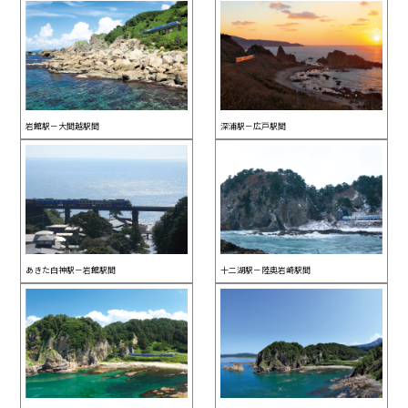
岩館駅－大間越駅間
深浦駅－広戸駅間
あきた白神駅－岩館駅間
十二湖駅－陸奥岩崎駅間