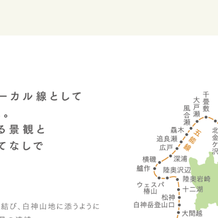
販売します！～沿線16駅
n リゾートしらかみ&東能代駅」