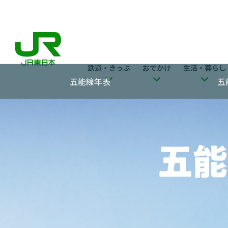
鉄道・きっぷ
おでかけ
生活・暮らし
五能線年表
五