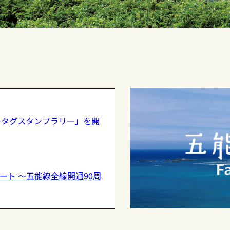
キタグスタンプラリー」を開
ート 〜五能線全線開通90周