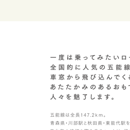
五能線全線開通90周年記念入場券を
の“旅の証”～
2026年6月4日（木）
「三種町じゅんさい day 2026 i
を開催します！
2026年3月26日（木）
ホームページを公開しました。