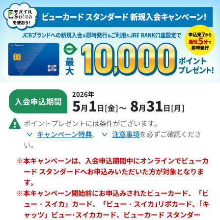
2026年
5
1
8
31
入会申込期間
月
日[金]
～
月
日[月]
ポイントプレゼントには条件がございます。
キャンペーン特典
、
注意事項
を必ずご確認くださ
い。
※本キャンペーンは、入会申込期間中にオンラインでビューカ
ード スタンダードへお申込みいただいた方が対象となりま
す。
※本キャンペーン開始前にお申込みされたビューカード、「ビ
ュー・スイカ」カード、「ビュー・スイカ｣リボカード、｢キ
ャッツ」ビュー･スイカカード、ビューカード スタンダー