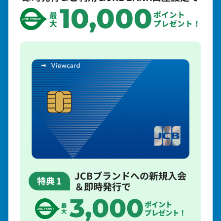
10,000
ポイント
最
プレゼント！
大
JCBブランドへの新規入会
特典
1
＆即時発行で
3,000
ポイント
最
大
プレゼント！