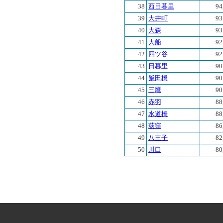
38
西日暮里
94
39
大井町
93
40
大森
93
41
大船
92
42
四ツ谷
92
43
日暮里
90
44
飯田橋
90
45
三鷹
90
46
赤羽
88
47
水道橋
88
48
荻窪
86
49
八王子
82
50
川口
80