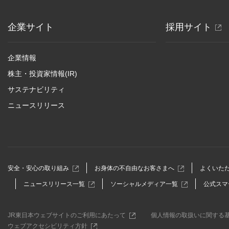
別
企業サイト
採用サイト
ウ
ィ
企業情報
ン
株主・投資家情報(IR)
ド
サステナビリティ
ウ
ニュースリリース
で
開
き
ま
す
別
別
安全・安心の取り組み
お身体の不自由なお客さまへ
よくいた
ウ
ウ
別
別
ニュースリリース一覧
ソーシャルメディア一覧
公式スマ
ィ
ィ
ウ
ウ
ン
ン
ィ
ィ
ド
ド
ン
ン
ウ
ウ
別
JR東日本ウェブサイトのご利用にあたって
個人情報の取扱いに関する
ド
ド
で
で
ウ
別
ウェブアクセシビリティ方針
ウ
ウ