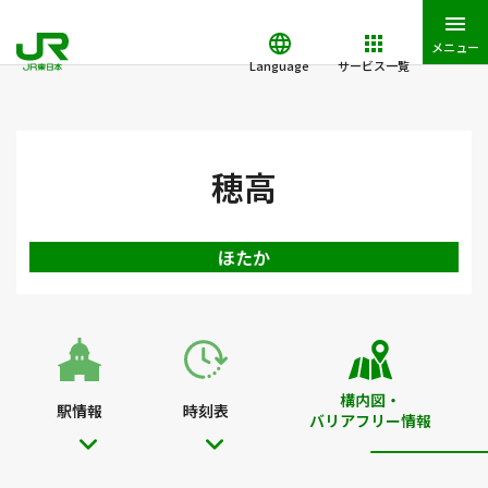
メニュー
Language
サービス一覧
JR東日本トップ
鉄道・きっぷ
駅を検索
駅構内図・バリアフ
穂高
ほたか
構内図・
駅情報
時刻表
バリアフリー情報