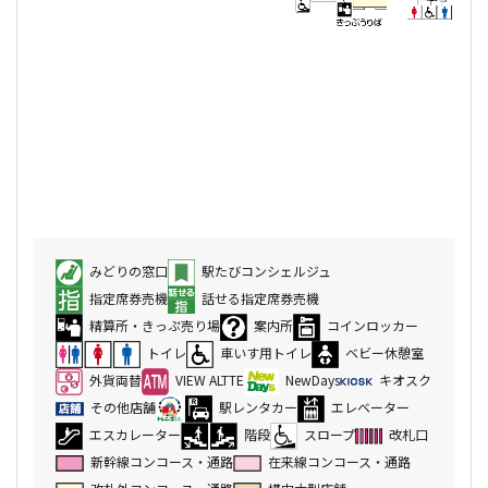
みどりの窓口
駅たびコンシェルジュ
指定席券売機
話せる指定席券売機
精算所・きっぷ売り場
案内所
コインロッカー
トイレ
車いす用トイレ
ベビー休憩室
外貨両替
VIEW ALTTE
NewDays
キオスク
その他店舗
駅レンタカー
エレベーター
エスカレーター
階段
スロープ
改札口
新幹線コンコース・通路
在来線コンコース・通路