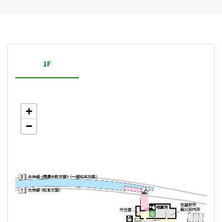
1F
+
−