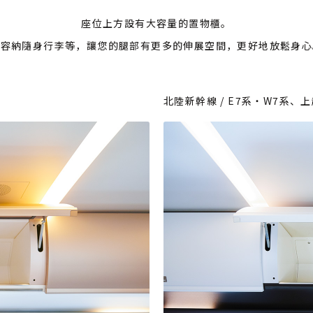
座位上方設有大容量的置物櫃。
可容納隨身行李等，讓您的腿部有更多的伸展空間，更好地放鬆身心
北陸新幹線 / E7系・W7系、上