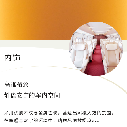
简餐及饮料
预约GranClass
内饰
日本語
English
한국어
简体中文
繁體中文
高雅精致
CLOSE
静谧安宁的车内空间
采用优质木纹与金属色调，营造出沉稳大方的氛围。
在静谧与安宁的环境中，请您尽情放松身心。