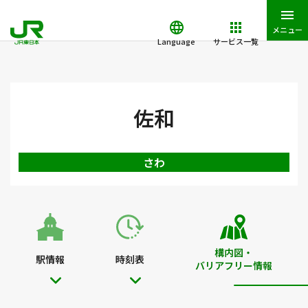
メニュー
Language
サービス一覧
JR東日本トップ
鉄道・きっぷ
駅を検索
駅構内図・バリアフ
佐和
さわ
構内図・
駅情報
時刻表
バリアフリー情報