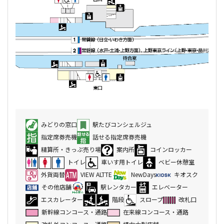
みどりの窓口
駅たびコンシェルジュ
指定席券売機
話せる指定席券売機
精算所・きっぷ売り場
案内所
コインロッカー
トイレ
車いす用トイレ
ベビー休憩室
外貨両替
VIEW ALTTE
NewDays
キオスク
その他店舗
駅レンタカー
エレベーター
エスカレーター
階段
スロープ
改札口
新幹線コンコース・通路
在来線コンコース・通路