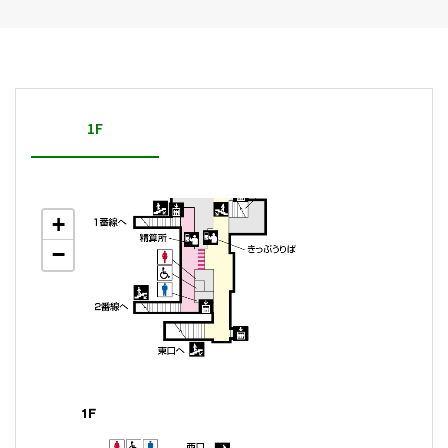
1F
+
−