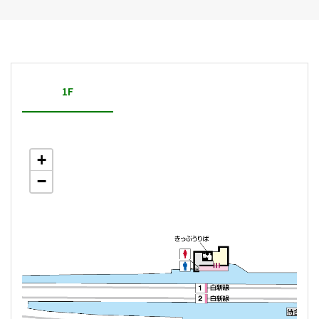
1F
+
−