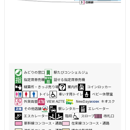
みどりの窓口
駅たびコンシェルジュ
指定席券売機
話せる指定席券売機
精算所・きっぷ売り場
案内所
コインロッカー
トイレ
車いす用トイレ
ベビー休憩室
外貨両替
VIEW ALTTE
NewDays
キオスク
その他店舗
駅レンタカー
エレベーター
エスカレーター
階段
スロープ
改札口
新幹線コンコース・通路
在来線コンコース・通路