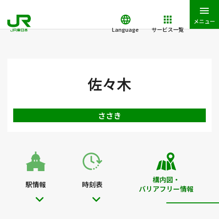
メニュー
Language
サービス一覧
JR東日本トップ
鉄道・きっぷ
駅を検索
駅構内図・バリアフ
佐々木
ささき
構内図・
駅情報
時刻表
バリアフリー情報