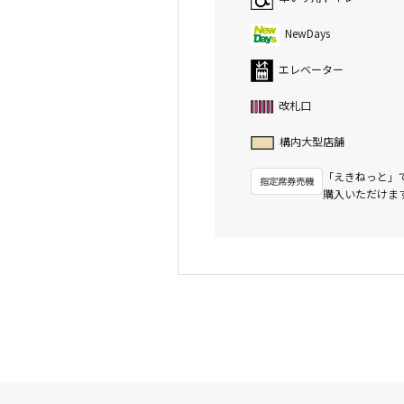
NewDays
エレベーター
改札口
構内大型店舗
「えきねっと」
購入いただけま