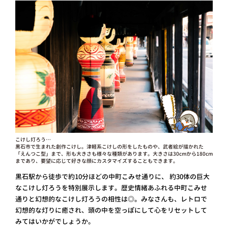
こけし灯ろう…
黒石市で生まれた創作こけし。津軽系こけしの形をしたものや、武者絵が描かれた
「えんつこ型」まで、形も大きさも様々な種類があります。大きさは30cmから180cm
まであり、要望に応じて好きな顔にカスタマイズすることもできます。
黒石駅から徒歩で約10分ほどの中町こみせ通りに、 約30体の巨大
なこけし灯ろうを特別展示します。歴史情緒あふれる中町こみせ
通りと幻想的なこけし灯ろうの相性は◎。みなさんも、レトロで
幻想的な灯りに癒され、頭の中を空っぽにして心をリセットして
みてはいかがでしょうか。