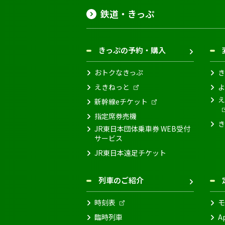
鉄道・きっぷ
きっぷの予約・購入
おトクなきっぷ
き
えきねっと
よ
え
新幹線eチケット
指定席券売機
き
JR東日本団体乗車券 WEB受付
サービス
JR東日本遠足チケット
列車のご紹介
時刻表
モ
臨時列車
A