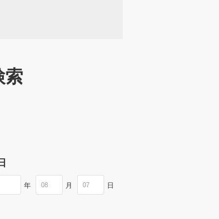
検索
日
年
月
日