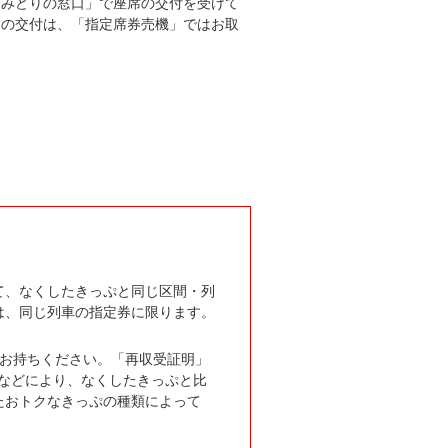
「みどりの窓口」で座席の交付を受けて
券の交付は、「指定席券売機」ではお取
て、なくしたきっぷと同じ区間・列
は、同じ列車の指定券に限ります。
へお持ちください。「再収受証明」
更などにより、なくしたきっぷと比
たおトクなきっぷの種類によって