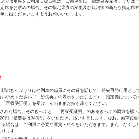
っぷで指定席をご利用になる際は、ご乗車前に「指定席券売機」または
指定席をお求めの場合、その指定席券の変更及び取消後の新たな指定席
お申し出くださいますようお願いいたします。
合
、駅のきっぷうりばや列車の係員にその旨を話して、紛失再発行用とし
買い求めください（「紛失再」の表示をいたします）。指定券について
で「再収受証明」を受け、そのままお持ち帰りください。
見された場合、そのきっぷと、「再収受証明」のあるきっぷの両方を駅
20円（指定券は340円）をいただき、払いもどします。なお、乗車変
いる場合は、ご利用に必要な運賃・料金をいただきます。また、なくし
あります。