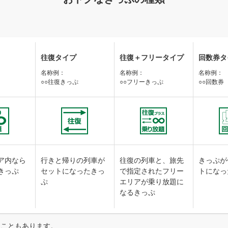
往復タイプ
往復＋
フリータイプ
回数券タ
名称例：
名称例：
名称例：
○○往復きっぷ
○○フリーきっぷ
○○回数券
ア内なら
行きと帰りの列車が
往復の列車と、旅先
きっぷが
きっぷ
セットになったきっ
で指定されたフリー
トになっ
ぷ
エリアが乗り放題に
なるきっぷ
ることもあります。