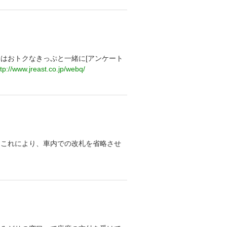
はおトクなきっぷと一緒に[アンケート
ttp://www.jreast.co.jp/webq/
。これにより、車内での改札を省略させ