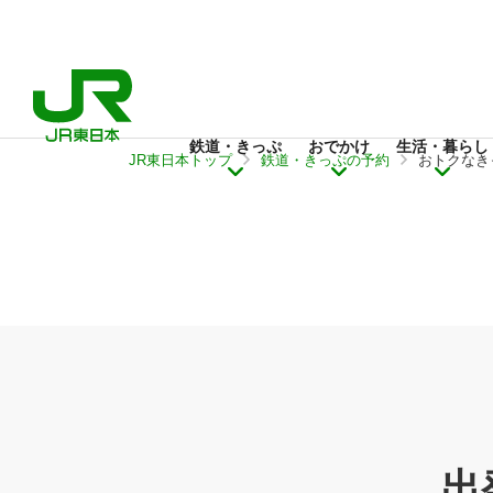
鉄道・きっぷ
おでかけ
生活・暮らし
JR東日本トップ
鉄道・きっぷの予約
おトクなき
出