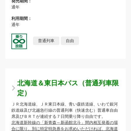
発売期間：
通年
利用期間：
通年
普通列車
自由
北海道＆東日本パス（普通列車限
定）
ＪＲ北海道線、ＪＲ東日本線、青い森鉄道線、いわて銀河
鉄道線及び北越急行線の普通列車（快速含む）普通車自由
席及びＢＲＴが連続する７日間乗り降り自由です。
北海道新幹線の「新青森～新函館北斗」間内相互発着の場
合に限り、別に特定特急券をお求めいただければ、北海道