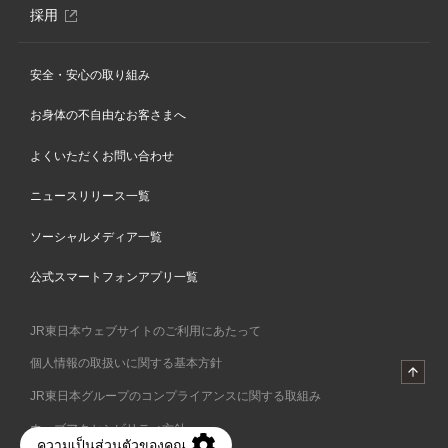
ィ
別
採用
ン
ウ
ド
ィ
ウ
安全・安心の取り組み
ン
で
ド
開
お身体の不自由なお客さまへ
ウ
き
で
ま
よくいただくお問い合わせ
開
す
き
ニュースリリース一覧
ま
す
ソーシャルメディア一覧
公式スマートフォンアプリ一覧
JR東日本ウェブサイトのご利用にあたって
個人情報の取扱いに関する基本方針
JR東日本グループのコンプライアンスに関する取組み
ウェブアクセシビリティ方針