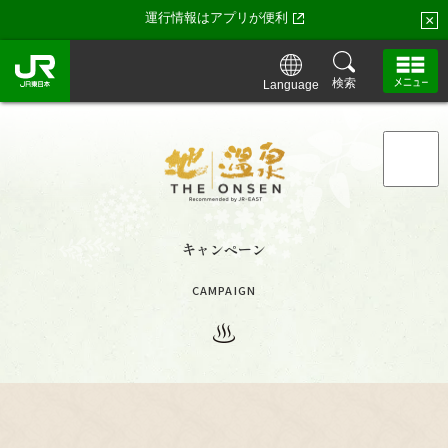
運行情報はアプリが便利
×
検索
Language
「地・温泉」トップ
「地・温泉」が特別な理由
キャンペーン
「地・温泉」の湯守たち・お宿一覧
CAMPAIGN