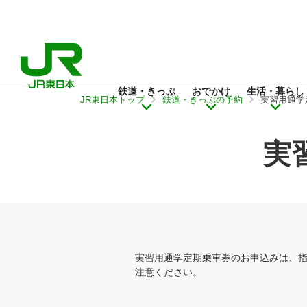
鉄道・きっぷ
おでかけ
生活・暮らし
JR東日本トップ
鉄道・きっぷの予約
実習用通学
実
実習用通学定期乗車券のお申込みは、
注意ください。