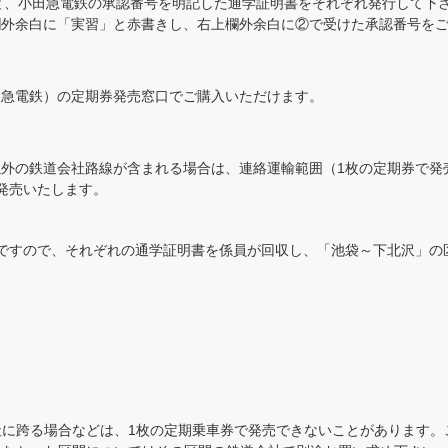
と、小田急電鉄の承認番号を明記した通学証明書をそれぞれ発行して下
欄外余白に「実習」と赤書きし、右上欄外余白に②で受けた承認番号を
田急電鉄）の定期券発売窓口でご購入いただけます。
外の鉄道会社路線が含まれる場合は、連絡運輸範囲（1枚の定期券で発
発売いたします。
ですので、それぞれの通学証明書を係員が回収し、「池袋～下北沢」の
社に跨る場合などは、1枚の定期乗車券で発売できないことがあります。