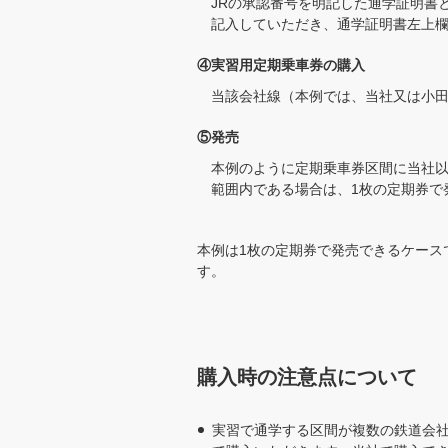
JRの承認番号を明記した通学証明書
記入していただき、通学証明書左上
④実習用定期乗車券の購入
当該会社線（本例では、当社又は小
⑤発売
本例のように定期乗車券区間に当社以
範囲内である場合は、1枚の定期券で
本例は1枚の定期券で発売できるケース
す。
購入時の注意点について
実習で通学する区間が複数の鉄道会