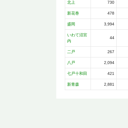
北上
730
新花巻
478
盛岡
3,994
いわて沼宮
44
内
二戸
267
八戸
2,094
七戸十和田
421
新青森
2,881