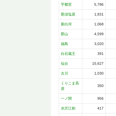
宇都宮
5,786
那須塩原
1,831
新白河
1,068
郡山
4,599
福島
3,020
白石蔵王
391
仙台
15,627
古川
1,030
くりこま高
350
原
一ノ関
956
水沢江刺
417