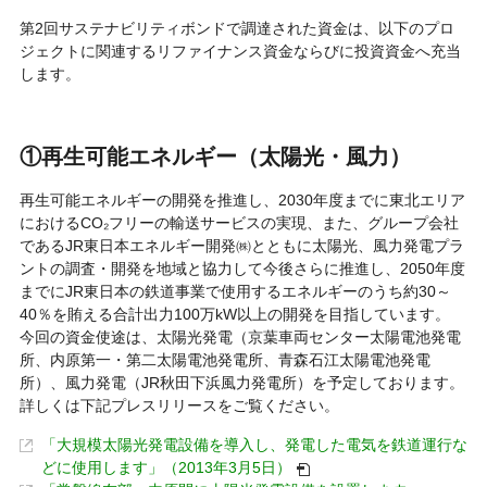
第2回サステナビリティボンドで調達された資金は、以下のプロ
ジェクトに関連するリファイナンス資金ならびに投資資金へ充当
します。
①再生可能エネルギー
（太陽光・風力）
再生可能エネルギーの開発を推進し、2030年度までに東北エリア
におけるCO₂フリーの輸送サービスの実現、また、グループ会社
であるJR東日本エネルギー開発㈱とともに太陽光、風力発電プラ
ントの調査・開発を地域と協力して今後さらに推進し、2050年度
までにJR東日本の鉄道事業で使用するエネルギーのうち約30～
40％を賄える合計出力100万kW以上の開発を目指しています。
今回の資金使途は、太陽光発電（京葉車両センター太陽電池発電
所、内原第一・第二太陽電池発電所、青森石江太陽電池発電
所）、風力発電（JR秋田下浜風力発電所）を予定しております。
詳しくは下記プレスリリースをご覧ください。
「大規模太陽光発電設備を導入し、発電した電気を鉄道運行な
どに使用します」（2013年3月5日）