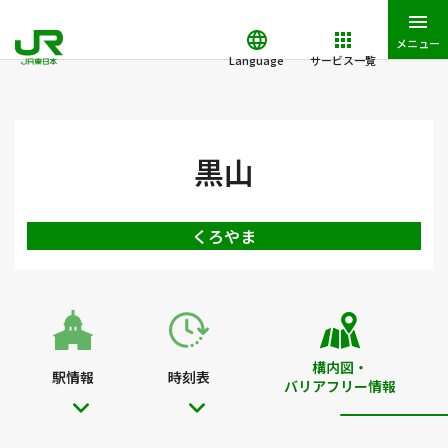
メニュー
Language
サービス一覧
JR東日本トップ
鉄道・きっぷ
駅を検索
駅構内図・バリアフ
黒山
くろやま
構内図・
駅情報
時刻表
バリアフリー情報