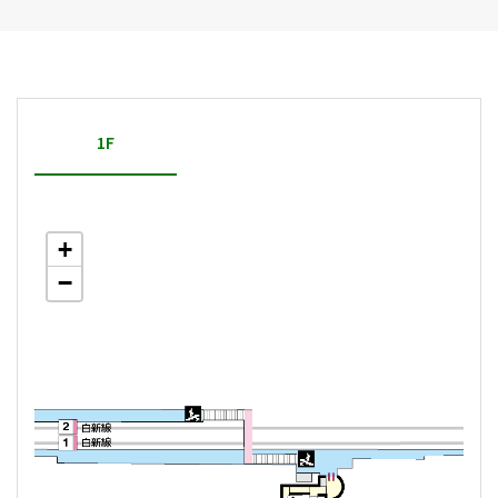
1F
+
−