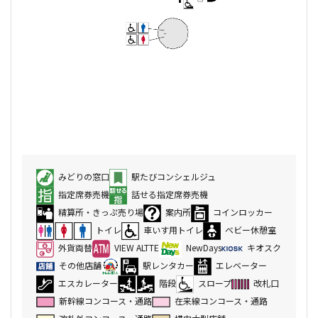
みどりの窓口
駅たびコンシェルジュ
指定席券売機
話せる指定席券売機
精算所・きっぷ売り場
案内所
コインロッカー
トイレ
車いす用トイレ
ベビー休憩室
外貨両替
VIEW ALTTE
NewDays
キオスク
その他店舗
駅レンタカー
エレベーター
エスカレーター
階段
スロープ
改札口
新幹線コンコース・通路
在来線コンコース・通路