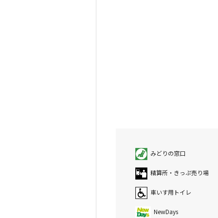
みどりの窓口
精算所・きっぷ売り場
車いす用トイレ
NewDays