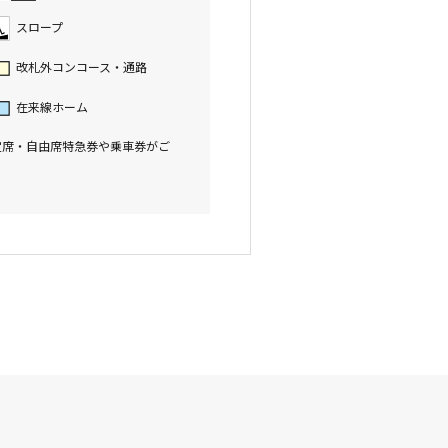
スロープ
改札外コンコース・通路
在来線ホーム
定席・自由席特急券や乗車券がご