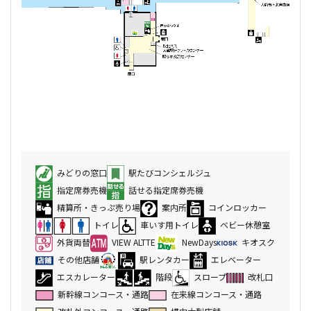
みどりの窓口
駅たびコンシェルジュ
指定席券売機
話せる指定席券売機
精算所・きっぷ売り場
案内所
コインロッカー
トイレ
車いす用トイレ
ベビー休憩室
外貨両替
VIEW ALTTE
NewDays
キオスク
その他店舗
駅レンタカー
エレベーター
エスカレーター
階段
スロープ
改札口
新幹線コンコース・通路
在来線コンコース・通路