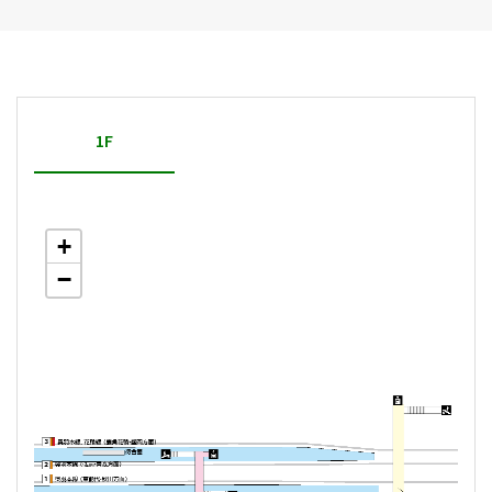
1F
+
−