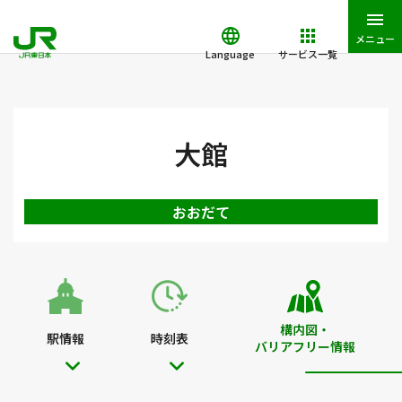
メニュー
Language
サービス一覧
JR東日本トップ
鉄道・きっぷ
駅を検索
駅構内図・バリアフ
大館
おおだて
構内図・
駅情報
時刻表
バリアフリー情報