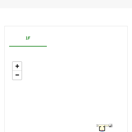
1F
+
−