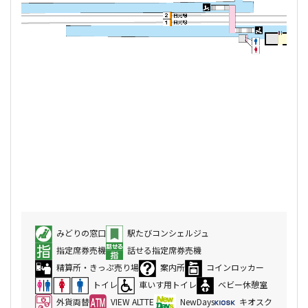
みどりの窓口
駅たびコンシェルジュ
指定席券売機
話せる指定席券売機
精算所・きっぷ売り場
案内所
コインロッカー
トイレ
車いす用トイレ
ベビー休憩室
外貨両替
VIEW ALTTE
NewDays
キオスク