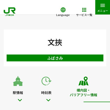
メニュー
Language
サービス一覧
JR東日本トップ
鉄道・きっぷ
駅を検索
駅構内図・バリアフ
文挾
ふばさみ
構内図・
駅情報
時刻表
バリアフリー情報