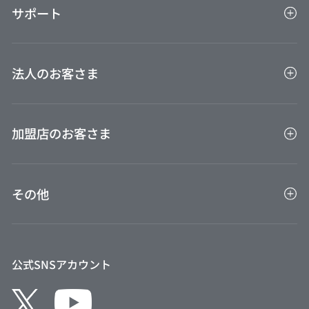
Suica・オートチャージのご利用・設定
サポート
会員専用インターネットサービスVIEW's NET
ご利用通知サービス
VIEW ショッピング ステーション
お客さまサポート
即時発行（バーチャルカード）お申込み後のご利用
ビューカード会員限定特典
法人のお客さま
案内
FAQ（よくあるご質問）
VIEWベネフィットパス
お問い合わせ
法人カードTOP
保険
ご利用ガイド
加盟店のお客さま
BTM決済サービス旅行会社連絡先
びゅう商品券
VIEW ALTTE
加盟店TOP
外貨両替センター
その他
VIEW家賃保証プラス
クレジット協会
Suicaのペンギンカレンダー
公式SNSアカウント