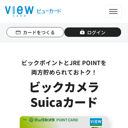
ME
カードをつくる
ログイン
個人のお客さま
法人のお客さま
ビックポイントとJRE POINTを
カード一覧
両方貯められておトク！
ビックカメラ
もっと便利に使う
Suicaカード
ポイントを貯める
ポイントを使う