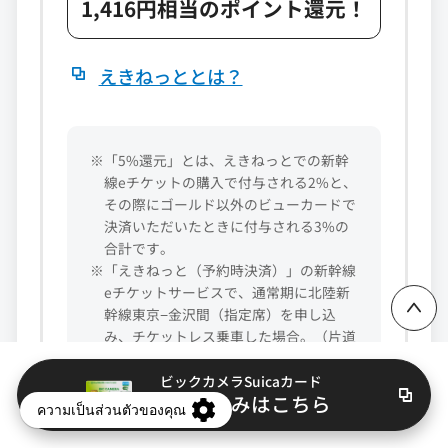
1,416円相当のポイント還元！
えきねっととは？
※「5%還元」とは、えきねっとでの新幹
線eチケットの購入で付与される2%と、
ページ上部に戻る
その際にゴールド以外のビューカードで
決済いただいたときに付与される3%の
合計です。
※「えきねっと（予約時決済）」の新幹線
eチケットサービスで、通常期に北陸新
幹線東京−金沢間（指定席）を申し込
み、チケットレス乗車した場合。（片道
14,400円）2026年3月14日現在
※新幹線eチケットは東北・北海道、上
ビックカメラSuicaカード
入会申込みはこちら
越、北陸、⼭形、秋⽥の各新幹線にご乗
⾞いただけるサービスです。
※適用条件など詳しくは
こちら