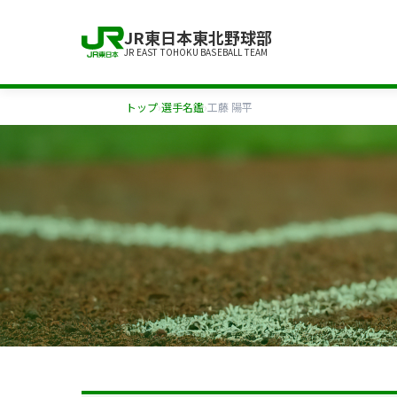
JR東日本東北野球部
JR EAST TOHOKU BASEBALL TEAM
トップ
›
選手名鑑
›
工藤 陽平