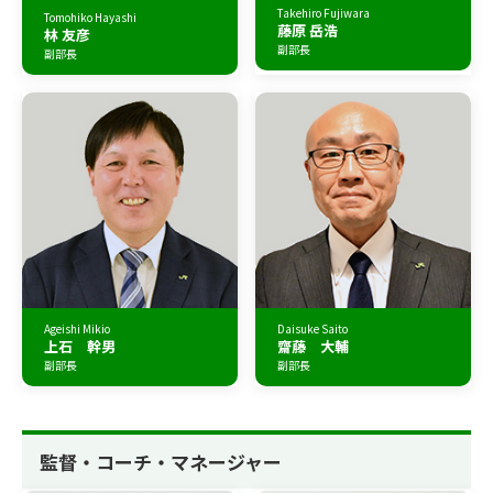
Takehiro Fujiwara
Tomohiko Hayashi
藤原 岳浩
林 友彦
副部長
副部長
Ageishi Mikio
Daisuke Saito
上石 幹男
齋藤 大輔
副部長
副部長
監督・コーチ・マネージャー