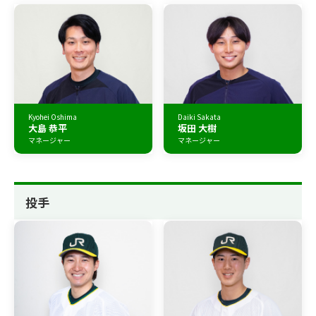
Kyohei Oshima
Daiki Sakata
大島 恭平
坂田 大樹
マネージャー
マネージャー
投手