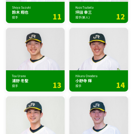
Shoya Suzuki
Kozo Tsubota
鈴木 翔也
坪田 幸三
11
12
投手
投手(新人)
Toa Urano
Hikaru Onodera
浦野 冬聖
小野寺 輝
13
14
投手
投手