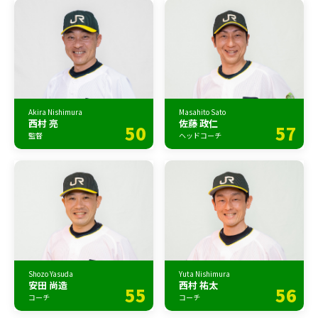
Akira Nishimura
Masahito Sato
西村 亮
佐藤 政仁
50
57
監督
ヘッドコーチ
Shozo Yasuda
Yuta Nishimura
安田 尚造
西村 祐太
55
56
コーチ
コーチ