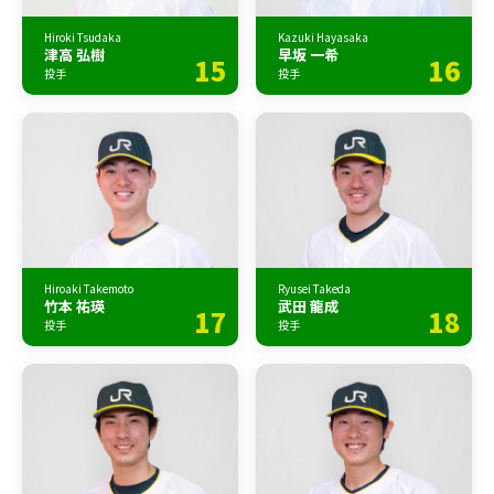
Hiroki Tsudaka
Kazuki Hayasaka
津高 弘樹
早坂 一希
15
16
投手
投手
Hiroaki Takemoto
Ryusei Takeda
竹本 祐瑛
武田 龍成
17
18
投手
投手