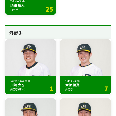
Takato Suda
須田 敬人
25
内野手
外野手
Daiya Kawasaki
Yuma Daibo
川崎 大也
大保 優真
1
7
外野手(新人)
外野手