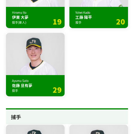
Hiromu Ito
Yohei Kudo
伊東 大夢
工藤 陽平
19
20
投手(新人)
投手
Ayumu Sato
佐藤 旦有夢
29
投手
捕手