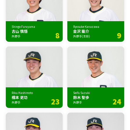
Shingo Furuyama
Ryosuke Kanazawa
古山 慎悟
金沢 龍介
8
9
外野手
外野手(主将)
Riku Hashimoto
Seifu Suzuki
橋本 吏功
鈴木 聖歩
23
24
外野手
外野手