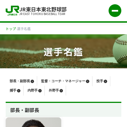
JR東日本東北野球部
JR EAST TOHOKU BASEBALL TEAM
トップ
›
選手名鑑
選手名鑑
部長・副部長
監督・コーチ・マネージャー
投手
捕手
内野手
外野手
部長・副部長