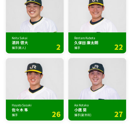
Keita Sakai
Rentaro Kubota
酒井 啓大
久保田 廉太朗
2
22
捕手(新人)
捕手
Hayato Sasaki
Aoi Kotaka
佐々木 隼
小鷹 葵
26
27
捕手
捕手(副主将)