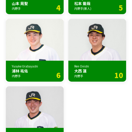
山本 晃聖
松本 龍哉
4
5
内野手
内野手(新人)
Yusuke Urabayashi
Ren Onishi
浦林 祐佑
大西 蓮
6
10
内野手
内野手