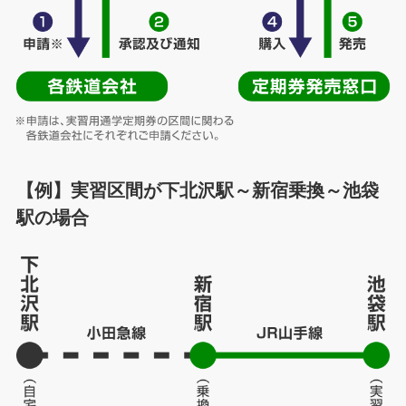
【例】実習区間が下北沢駅～新宿乗換～池袋
駅の場合