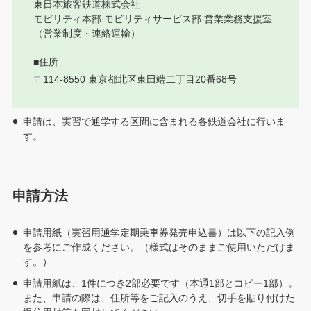
東日本旅客鉄道株式会社
モビリティ本部 モビリティサービス部 営業業務支援室
（営業制度・連絡運輸）
■住所
〒114-8550 東京都北区東田端二丁目20番68号
申請は、実習で通学する区間に含まれる各鉄道会社に行いま
す。
申請方法
申請用紙（実習用通学定期乗車券発売申込書）は以下の記入例
を参考にご作成ください。（様式はそのままご使用いただけま
す。）
申請用紙は、1件につき2部必要です（本通1部とコピー1部）。
また、申請の際は、住所等をご記入のうえ、切手を貼り付けた