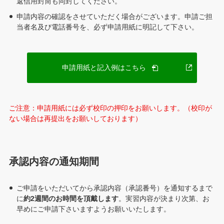
返信用封筒も同封してください。
申請内容の確認をさせていただく場合がございます。申請ご担
当者名及び電話番号を、必ず申請用紙に明記して下さい。
PDF
申請用紙と記入例はこちら
が
別
ウ
ご注意：申請用紙には必ず校印の押印をお願いします。（校印が
ィ
ない場合は再提出をお願いしております）
ン
ド
ウ
で
承認内容の通知期間
開
き
ま
ご申請をいただいてから承認内容（承認番号）を通知するまで
す
に
約2週間のお時間を頂戴します
。実習内容が決まり次第、お
早めにご申請下さいますようお願いいたします。