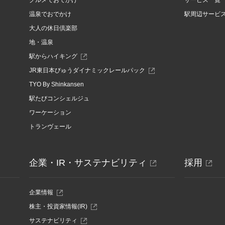
グルメでおでかけ
サービス一覧
温泉でおでかけ
駅周辺サービ
大人の休日倶楽部
地・温泉
駅からハイキング
別
JR東日本びゅうダイナミックレールパック
ウ
TYO By Shinkansen
ィ
ン
駅たびコンシェルジュ
ド
ワーケーション
ウ
で
トランヴェール
開
き
ま
す
別
別
企業・IR・サステナビリティ
採用
ウ
ウ
ィ
ィ
別
企業情報
ウ
ン
ン
別
株主・投資家情報(IR)
ィ
ウ
ド
ド
ン
別
サステナビリティ
ィ