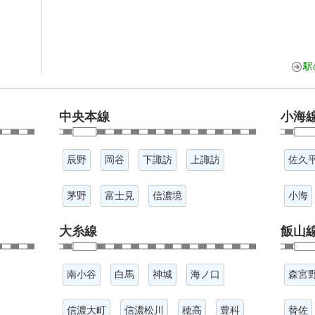
駅
中央本線
小海
辰野
岡谷
下諏訪
上諏訪
佐久
茅野
富士見
信濃境
小海
大糸線
飯山
南小谷
白馬
神城
海ノ口
森宮
信濃大町
信濃松川
穂高
豊科
替佐