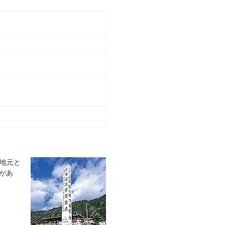
地元と
があ