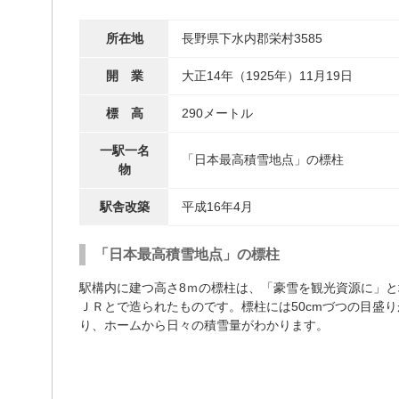
所在地
長野県下水内郡栄村3585
開 業
大正14年（1925年）11月19日
標 高
290メートル
一駅一名
「日本最高積雪地点」の標柱
物
駅舎改築
平成16年4月
「日本最高積雪地点」の標柱
駅構内に建つ高さ8ｍの標柱は、「豪雪を観光資源に」と
ＪＲとで造られたものです。標柱には50cmづつの目盛り
り、ホームから日々の積雪量がわかります。