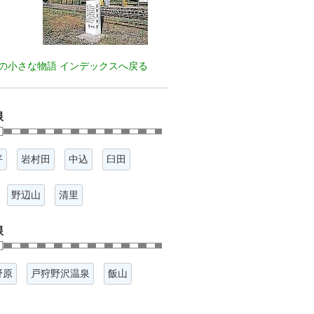
の小さな物語 インデックスへ戻る
線
平
岩村田
中込
臼田
野辺山
清里
線
野原
戸狩野沢温泉
飯山