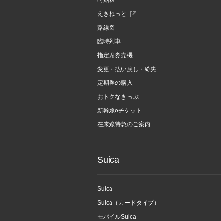
時刻表
別
えきねっと
ウ
路線図
ィ
ン
臨時列車
ド
指定席券売機
ウ
で
変更・払い戻し・紛失
開
定期券の購入
き
ま
おトクなきっぷ
す
新幹線eチケット
在来線特急のご案内
Suica
Suica
Suica（カードタイプ）
モバイルSuica