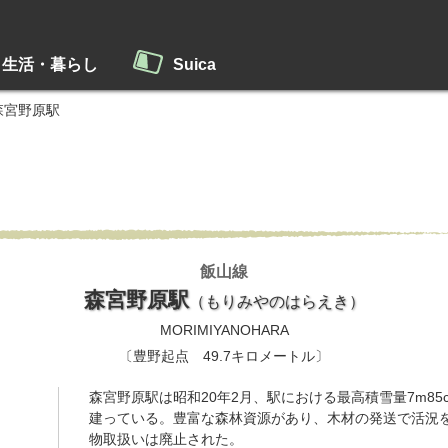
生活・暮らし
Suica
森宮野原駅
飯山線
森宮野原駅
（もりみやのはらえき）
MORIMIYANOHARA
〔豊野起点 49.7キロメートル〕
森宮野原駅は昭和20年2月、駅における最高積雪量7m8
建っている。豊富な森林資源があり、木材の発送で活況を
物取扱いは廃止された。