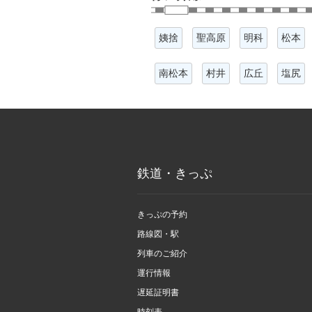
姨捨
聖高原
明科
松本
南松本
村井
広丘
塩尻
鉄道・きっぷ
きっぷの予約
路線図・駅
列車のご紹介
運行情報
遅延証明書