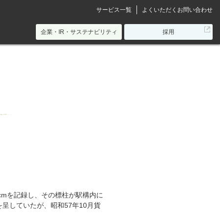
サービス一覧
よくいただくお問い合わせ
別
企業・IR・サステナビリティ
採用
ウ
ィ
ン
ド
ウ
で
開
き
ま
す
5cmを記録し、その標柱が駅構内に
呈していたが、昭和57年10月貨