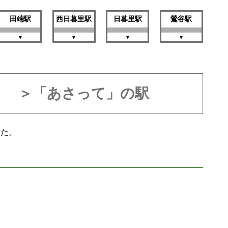
田端駅
西日暮里駅
日暮里駅
鶯谷駅
＞「あさって」の駅
した。