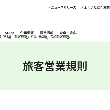
ニュースリリース
よくいただくお問
Suica
企業情報
採用情報
安全・安心
 -第3章 旅客運賃・料金 -第2節 普通旅客運賃
旅客営業規則