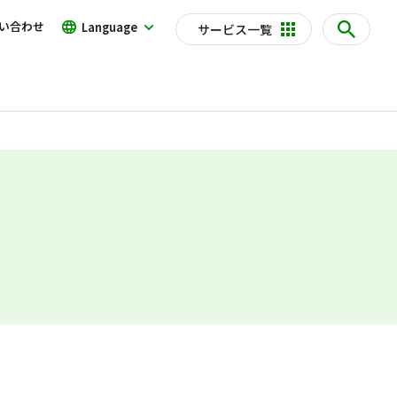
い合わせ
Language
サービス一覧