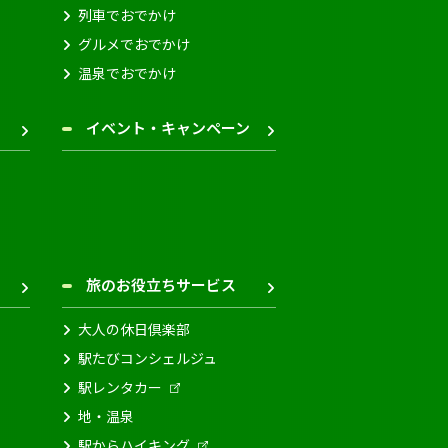
列車でおでかけ
グルメでおでかけ
温泉でおでかけ
イベント・キャンペーン
旅のお役立ちサービス
大人の休日倶楽部
駅たびコンシェルジュ
駅レンタカー
地・温泉
駅からハイキング