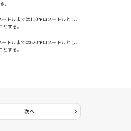
する。
ロメートルまでは110キロメートルとし、
ロとする。
ロメートルまでは620キロメートルとし、
ロとする。
次へ