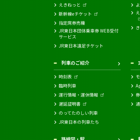
えきねっと
よ
え
新幹線eチケット
指定席券売機
き
JR東日本団体乗車券 WEB受付
サービス
JR東日本遠足チケット
列車のご紹介
時刻表
モ
臨時列車
A
運行情報・運休情報
券
遅延証明書
通
のってたのしい列車
JR東日本の列車たち
路線図・駅