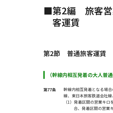
■第2編 旅客営
客運賃
第2節 普通旅客運賃
（幹線内相互発着の大人普通
幹線内相互発着となる場合
第77条
線、東日本旅客鉄道会社線
（1）発着区間の営業キロ
合、発着区間の営業キ