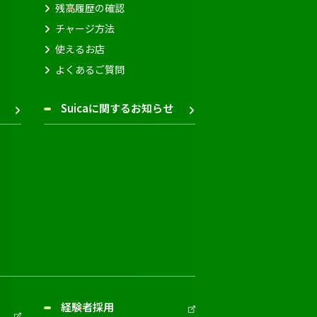
残高履歴の確認
チャージ方法
使えるお店
よくあるご質問
Suicaに関するお知らせ
経験者採用