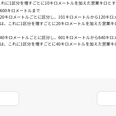
れに1区分を増すごとに10キロメートルを加えた営業キロと
ら600キロメートルまで
ら20キロメートルごとに区分し、101キロメートルから120キ
上は、これに1区分を増すごとに20キロメートルを加えた営業キ
ら40キロメートルごとに区分し、601キロメートルから640キ
上は、これに1区分を増すごとに40キロメートルを加えた営業キ