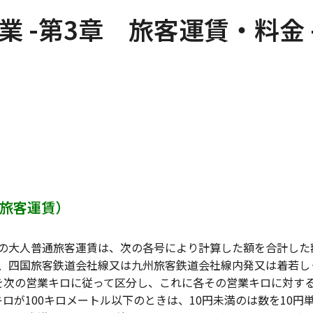
業 -第3章 旅客運賃・料金 
旅客運賃）
の大人普通旅客運賃は、次の各号により計算した額を合計した
、四国旅客鉄道会社線又は九州旅客鉄道会社線内発又は着若し
を次の営業キロに従って区分し、これに各その営業キロに対す
ロが100キロメートル以下のときは、10円未満のは数を10円