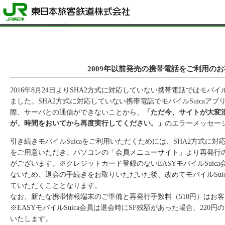
2009年以前発売の携帯電話をご利用の
2016年8月24日よりSHA2方式に対応していない携帯電話ではモバイ
ました。SHA2方式に対応していない携帯電話でモバイルSuicaア
際、サーバとの通信ができないことから、
「ただ今、サイトが大変
が、時間をおいてから再度実行してください。」
のエラーメッセー
引き続きモバイルSuicaをご利用いただくためには、SHA2方式に対応
をご用意いただき、パソコンの「会員メニューサイト」より再発行
がございます。※クレジットカード登録のないEASYモバイルSuic
ないため、退会の手続きをお取りいただいた後、改めてモバイルSui
ていただくこととなります。
なお、新たな携帯情報端末のご準備と再発行手数料（510円）はお
※EASYモバイルSuica会員は退会時にSF残額があった場合、22
いたします。