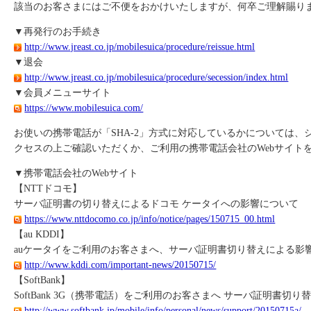
該当のお客さまにはご不便をおかけいたしますが、何卒ご理解賜り
▼再発行のお手続き
http://www.jreast.co.jp/mobilesuica/procedure/reissue.html
▼退会
http://www.jreast.co.jp/mobilesuica/procedure/secession/index.html
▼会員メニューサイト
https://www.mobilesuica.com/
お使いの携帯電話が「SHA-2」方式に対応しているかについては、
クセスの上ご確認いただくか、ご利用の携帯電話会社のWebサイト
▼携帯電話会社のWebサイト
【NTTドコモ】
サーバ証明書の切り替えによるドコモ ケータイへの影響について
https://www.nttdocomo.co.jp/info/notice/pages/150715_00.html
【au KDDI】
auケータイをご利用のお客さまへ、サーバ証明書切り替えによる影
http://www.kddi.com/important-news/20150715/
【SoftBank】
SoftBank 3G（携帯電話）をご利用のお客さまへ サーバ証明書切
http://www.softbank.jp/mobile/info/personal/news/support/20150715a/