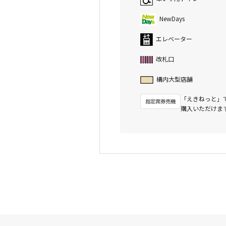
NewDays
エレベーター
改札口
構内大型店舗
「えきねっと」
購入いただけま