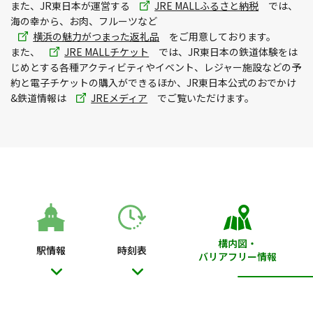
ド
別
また、JR東日本が運営する
JRE MALLふるさと納税
では、
ウ
ウィ
海の幸から、お肉、フルーツなど
別
で
ン
横浜の魅力がつまった返礼品
をご用意しております。
別
ウィ
開
ド
また、
JRE MALLチケット
では、JR東日本の鉄道体験をは
ウィ
ン
き
ウ
じめとする各種アクティビティやイベント、レジャー施設などの予
ン
ド
ま
で
約と電子チケットの購入ができるほか、JR東日本公式のおでかけ
別
ド
ウ
す
開
&鉄道情報は
JREメディア
でご覧いただけます。
ウィ
ウ
で
き
ン
で
開
ま
ド
開
き
す
ウ
き
ま
で
ま
す
開
す
き
ま
す
構内図・
駅情報
時刻表
バリアフリー情報