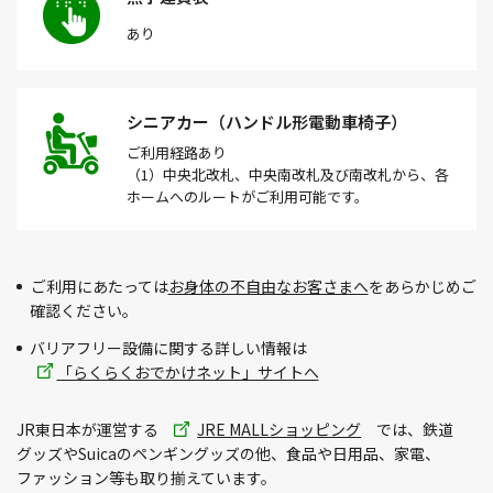
あり
シニアカー（ハンドル形電動車椅子）
ご利用経路
あり
（1）中央北改札、中央南改札及び南改札から、各
ホームへのルートがご利用可能です。
ご利用にあたっては
お身体の不自由なお客さまへ
をあらかじめご
確認ください。
バリアフリー設備に関する詳しい情報は
「らくらくおでかけネット」サイトへ
別
JR東日本が運営する
JRE MALLショッピング
では、鉄道
ウィ
グッズやSuicaのペンギングッズの他、食品や日用品、家電、
ン
ファッション等も取り揃えています。