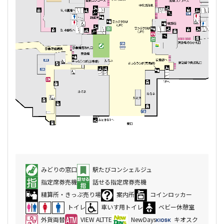
みどりの窓口
駅たびコンシェルジュ
指定席券売機
話せる指定席券売機
精算所・きっぷ売り場
案内所
コインロッカー
トイレ
車いす用トイレ
ベビー休憩室
外貨両替
VIEW ALTTE
NewDays
キオスク