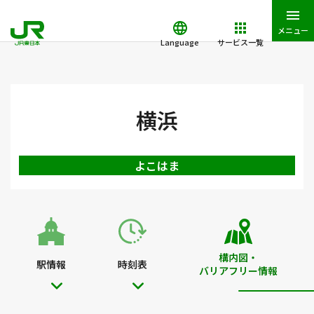
メニュー
Language
サービス一覧
JR東日本トップ
鉄道・きっぷ
駅を検索
駅構内図・バリアフ
横浜
よこはま
構内図・
駅情報
時刻表
バリアフリー情報