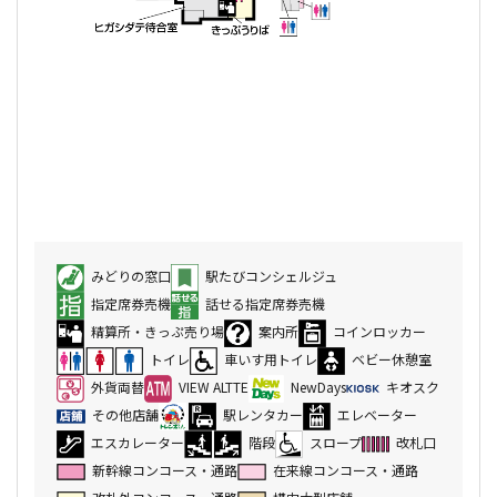
みどりの窓口
駅たびコンシェルジュ
指定席券売機
話せる指定席券売機
精算所・きっぷ売り場
案内所
コインロッカー
トイレ
車いす用トイレ
ベビー休憩室
外貨両替
VIEW ALTTE
NewDays
キオスク
その他店舗
駅レンタカー
エレベーター
エスカレーター
階段
スロープ
改札口
新幹線コンコース・通路
在来線コンコース・通路