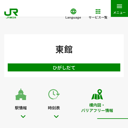
メニュー
Language
サービス一覧
JR東日本トップ
鉄道・きっぷ
駅を検索
駅構内図・バリアフ
東館
ひがしだて
構内図・
駅情報
時刻表
バリアフリー情報