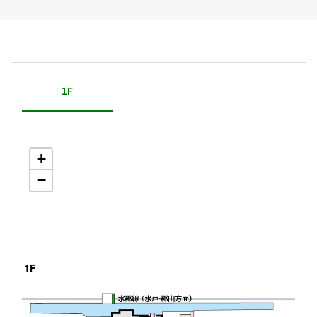
1F
+
−