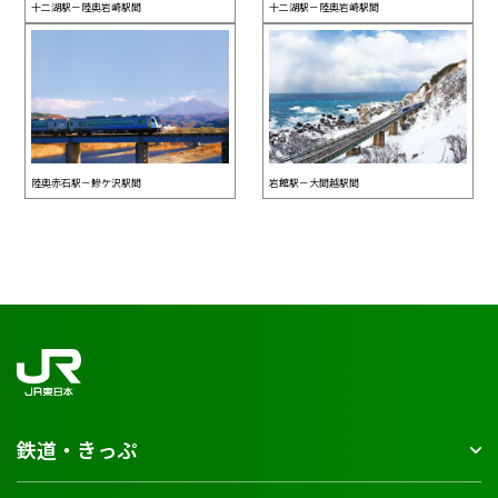
十二湖駅－陸奥岩崎駅間
十二湖駅－陸奥岩崎駅間
陸奥赤石駅－鰺ケ沢駅間
岩館駅－大間越駅間
鉄道・きっぷ