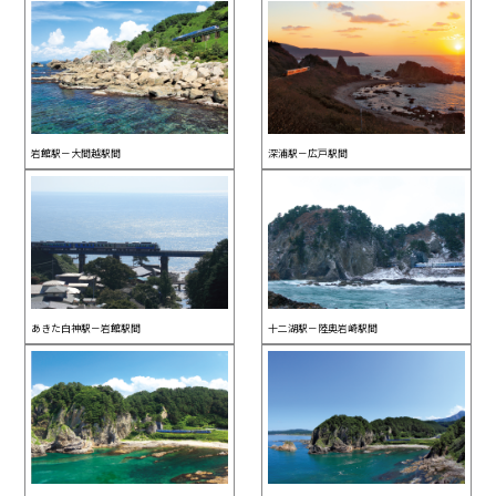
岩館駅－大間越駅間
深浦駅－広戸駅間
あきた白神駅－岩館駅間
十二湖駅－陸奥岩崎駅間