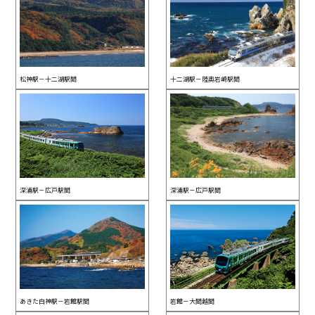
松神駅－十二湖駅間
十二湖駅－陸奥岩崎駅間
深浦駅－広戸駅間
深浦駅－広戸駅間
あきた白神駅－岩館駅間
岩館－大間越間