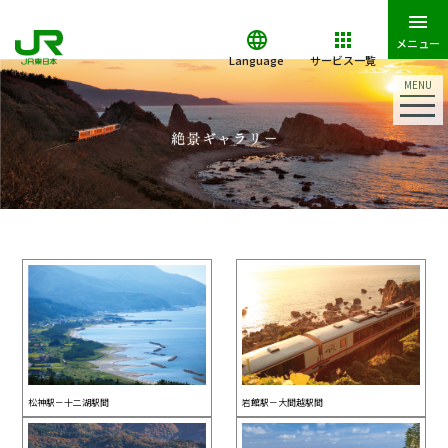
メニュー
Language
サービス一覧
MENU
松神駅－十二湖駅間
岩館駅－大間越駅間