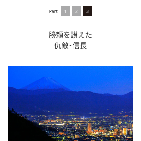
Part
1
2
3
勝頼を讃えた
仇敵・信長