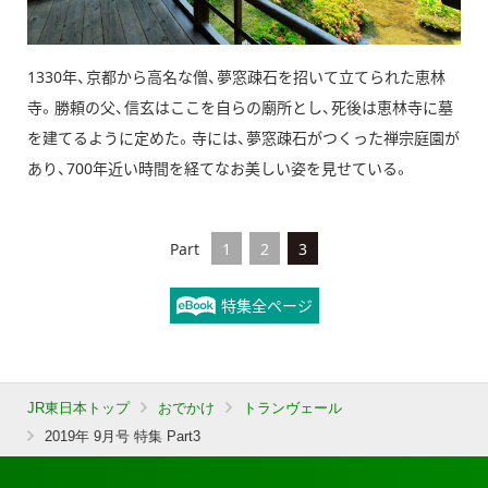
1330年、京都から高名な僧、夢窓疎石を招いて立てられた恵林
寺。勝頼の父、信玄はここを自らの廟所とし、死後は恵林寺に墓
を建てるように定めた。寺には、夢窓疎石がつくった禅宗庭園が
あり、700年近い時間を経てなお美しい姿を見せている。
Part
1
2
3
特集全ページ
JR東日本トップ
おでかけ
トランヴェール
2019年 9月号 特集 Part3