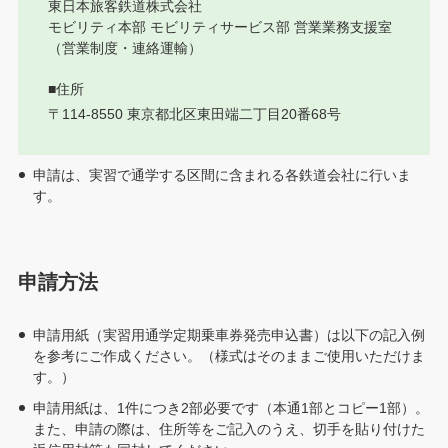
東日本旅客鉄道株式会社
モビリティ本部 モビリティサービス部 営業業務支援室
（営業制度・連絡運輸）
■住所
〒114-8550 東京都北区東田端二丁目20番68号
申請は、実習で通学する区間に含まれる各鉄道会社に行いま
す。
申請方法
申請用紙（実習用通学定期乗車券発売申込書）は以下の記入例
を参考にご作成ください。（様式はそのままご使用いただけま
す。）
申請用紙は、1件につき2部必要です（本通1部とコピー1部）。
また、申請の際は、住所等をご記入のうえ、切手を貼り付けた