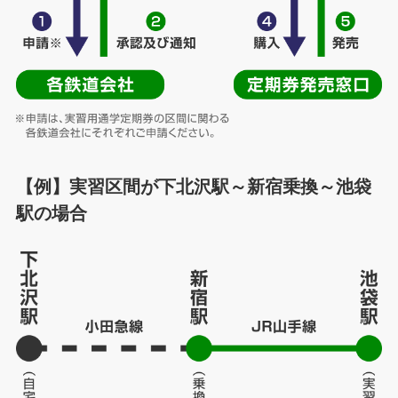
【例】実習区間が下北沢駅～新宿乗換～池袋
駅の場合