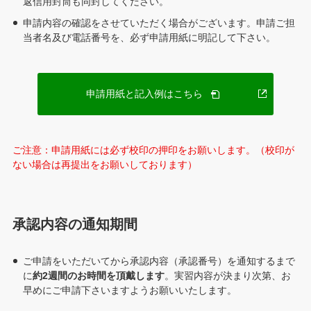
返信用封筒も同封してください。
申請内容の確認をさせていただく場合がございます。申請ご担
当者名及び電話番号を、必ず申請用紙に明記して下さい。
PDF
申請用紙と記入例はこちら
が
別
ウ
ご注意：申請用紙には必ず校印の押印をお願いします。（校印が
ィ
ない場合は再提出をお願いしております）
ン
ド
ウ
で
承認内容の通知期間
開
き
ま
ご申請をいただいてから承認内容（承認番号）を通知するまで
す
に
約2週間のお時間を頂戴します
。実習内容が決まり次第、お
早めにご申請下さいますようお願いいたします。