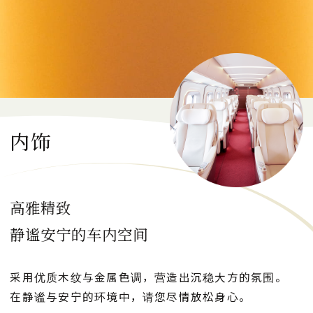
简餐及饮料
预约GranClass
内饰
日本語
English
한국어
简体中文
繁體中文
高雅精致
CLOSE
静谧安宁的车内空间
采用优质木纹与金属色调，营造出沉稳大方的氛围。
在静谧与安宁的环境中，请您尽情放松身心。