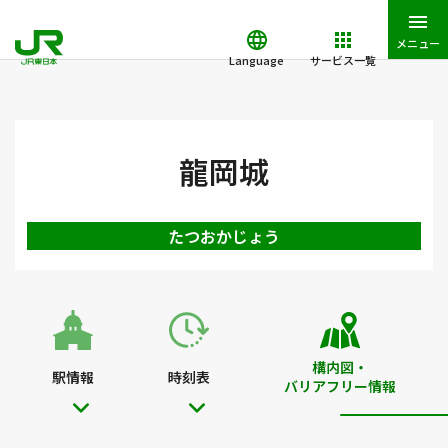
メニュー
Language
サービス一覧
JR東日本トップ
鉄道・きっぷ
駅を検索
駅構内図・バリアフ
龍岡城
たつおかじょう
構内図・
駅情報
時刻表
バリアフリー情報