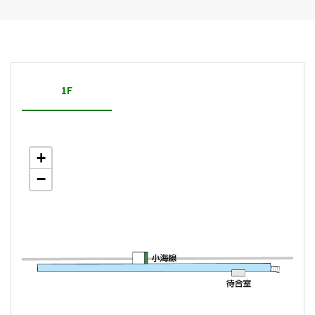
1F
+
−