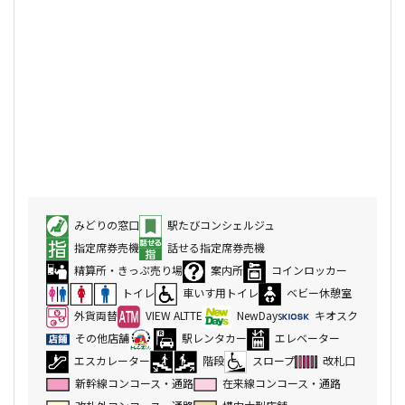
みどりの窓口
駅たびコンシェルジュ
指定席券売機
話せる指定席券売機
精算所・きっぷ売り場
案内所
コインロッカー
トイレ
車いす用トイレ
ベビー休憩室
外貨両替
VIEW ALTTE
NewDays
キオスク
その他店舗
駅レンタカー
エレベーター
エスカレーター
階段
スロープ
改札口
新幹線コンコース・通路
在来線コンコース・通路