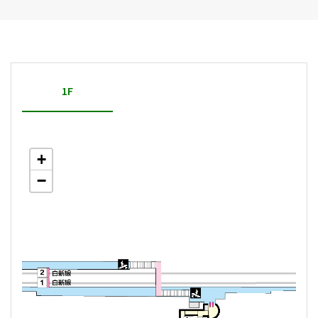
1F
+
−