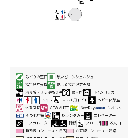
みどりの窓口
駅たびコンシェルジュ
指定席券売機
話せる指定席券売機
精算所・きっぷ売り場
案内所
コインロッカー
トイレ
車いす用トイレ
ベビー休憩室
外貨両替
VIEW ALTTE
NewDays
キオスク
その他店舗
駅レンタカー
エレベーター
エスカレーター
階段
スロープ
改札口
新幹線コンコース・通路
在来線コンコース・通路