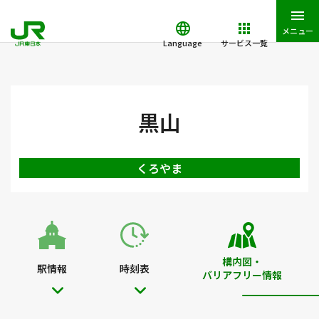
メニュー
Language
サービス一覧
JR東日本トップ
鉄道・きっぷ
駅を検索
駅構内図・バリアフ
黒山
くろやま
構内図・
駅情報
時刻表
バリアフリー情報