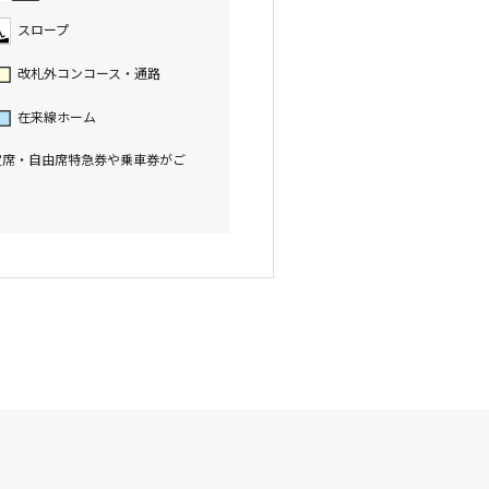
スロープ
改札外コンコース・通路
在来線ホーム
定席・自由席特急券や乗車券がご