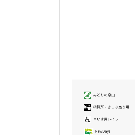
みどりの窓口
精算所・きっぷ売り場
車いす用トイレ
NewDays