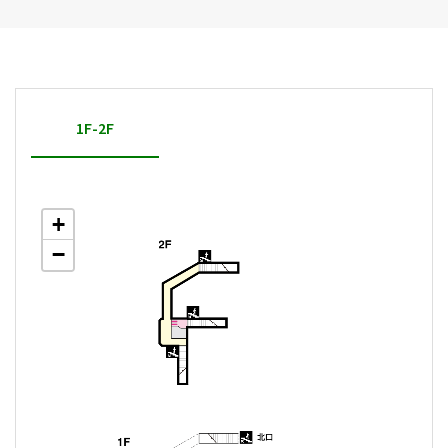
1F-2F
+
−