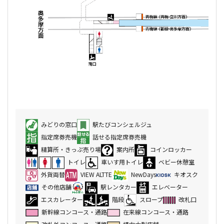
みどりの窓口
駅たびコンシェルジュ
指定席券売機
話せる指定席券売機
精算所・きっぷ売り場
案内所
コインロッカー
トイレ
車いす用トイレ
ベビー休憩室
外貨両替
VIEW ALTTE
NewDays
キオスク
その他店舗
駅レンタカー
エレベーター
エスカレーター
階段
スロープ
改札口
新幹線コンコース・通路
在来線コンコース・通路