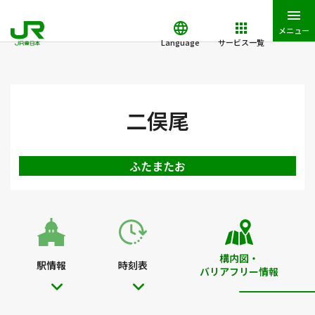
メニュー
Language
サービス一覧
JR東日本トップ
鉄道・きっぷ
駅を検索
駅構内図・バリアフ
二俣尾
ふたまたお
構内図・
駅情報
時刻表
バリアフリー情報