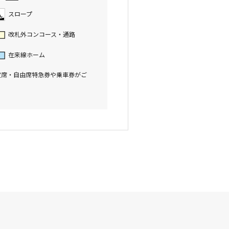
スロープ
改札外コンコース・通路
在来線ホーム
定席・自由席特急券や乗車券がご