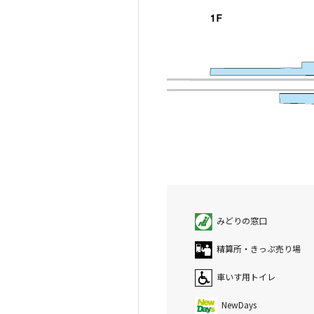
みどりの窓口
精算所・きっぷ売り場
車いす用トイレ
NewDays