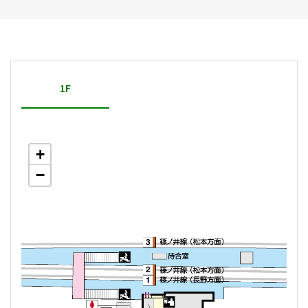
1F
+
−