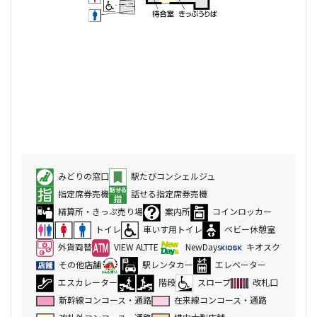
みどりの窓口
駅たびコンシェルジュ
指定席券売機
話せる指定席券売機
精算所・きっぷ売り場
案内所
コインロッカー
トイレ
車いす用トイレ
ベビー休憩室
外貨両替
VIEW ALTTE
NewDays
キオスク
その他店舗
駅レンタカー
エレベーター
エスカレーター
階段
スロープ
改札口
新幹線コンコース・通路
在来線コンコース・通路