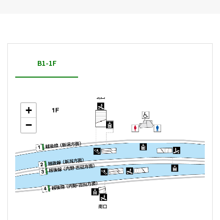
B1-1F
+
−