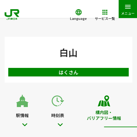
メニュー
Language
サービス一覧
JR東日本トップ
鉄道・きっぷ
駅を検索
駅構内図・バリアフ
白山
はくさん
構内図・
駅情報
時刻表
バリアフリー情報