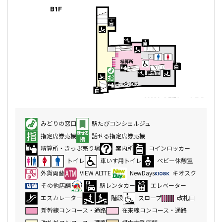
みどりの窓口
駅たびコンシェルジュ
指定席券売機
話せる指定席券売機
精算所・きっぷ売り場
案内所
コインロッカー
トイレ
車いす用トイレ
ベビー休憩室
外貨両替
VIEW ALTTE
NewDays
キオスク
その他店舗
駅レンタカー
エレベーター
エスカレーター
階段
スロープ
改札口
新幹線コンコース・通路
在来線コンコース・通路