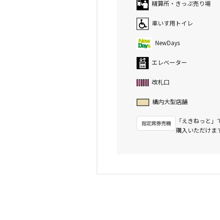
精算所・きっぷ売り場
車いす用トイレ
NewDays
エレベーター
改札口
構内大型店舗
「えきねっと」
購入いただけま