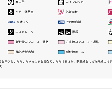
案内所
コインロッカー
ベビー休憩室
外貨両替
キオスク
その他店舗
エスカレーター
階段
新幹線コンコース・通路
在来線コンコース・通路
構外大型店舗
新幹線ホーム
でお申込みいただいたきっぷをお受取りいただけるほか、新幹線および在来線の指
す。